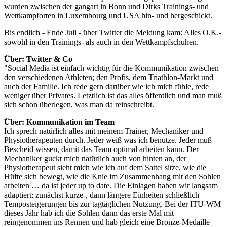
wurden zwischen der gangart in Bonn und Dirks Trainings- und
Wettkampforten in Luxembourg und USA hin- und hergeschickt.
Bis endlich - Ende Juli - über Twitter die Meldung kam: Alles O.K.-
sowohl in den Trainings- als auch in den Wettkampfschuhen.
Über: Twitter & Co
"Social Media ist einfach wichtig für die Kommunikation zwischen
den verschiedenen Athleten; den Profis, dem Triathlon-Markt und
auch der Familie. Ich rede gern darüber wie ich mich fühle, rede
weniger über Privates. Letztlich ist das alles öffentlich und man muß
sich schon überlegen, was man da reinschreibt.
Über: Kommunikation im Team
Ich sprech natürlich alles mit meinem Trainer, Mechaniker und
Physiotherapeuten durch. Jeder weiß was ich benutze. Jeder muß
Bescheid wissen, damit das Team optimal arbeiten kann. Der
Mechaniker guckt mich natürlich auch von hinten an, der
Physiotherapeut sieht mich wie ich auf dem Sattel sitze, wie die
Hüfte sich bewegt, wie die Knie im Zusammenhang mit den Sohlen
arbeiten … da ist jeder up to date. Die Einlagen haben wir langsam
adaptiert; zunächst kurze-, dann längere Einheiten schließlich
Temposteigerungen bis zur tagtäglichen Nutzung. Bei der ITU-WM
dieses Jahr hab ich die Sohlen dann das erste Mal mit
reingenommen ins Rennen und hab gleich eine Bronze-Medaille