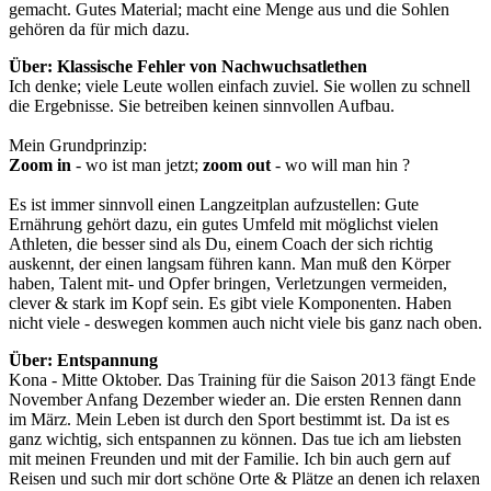
gemacht. Gutes Material; macht eine Menge aus und die Sohlen
gehören da für mich dazu.
Über: Klassische Fehler von Nachwuchsatlethen
Ich denke; viele Leute wollen einfach zuviel. Sie wollen zu schnell
die Ergebnisse. Sie betreiben keinen sinnvollen Aufbau.
Mein Grundprinzip:
Zoom in
- wo ist man jetzt;
zoom out
- wo will man hin ?
Es ist immer sinnvoll einen Langzeitplan aufzustellen: Gute
Ernährung gehört dazu, ein gutes Umfeld mit möglichst vielen
Athleten, die besser sind als Du, einem Coach der sich richtig
auskennt, der einen langsam führen kann. Man muß den Körper
haben, Talent mit- und Opfer bringen, Verletzungen vermeiden,
clever & stark im Kopf sein. Es gibt viele Komponenten. Haben
nicht viele - deswegen kommen auch nicht viele bis ganz nach oben.
Über: Entspannung
Kona - Mitte Oktober. Das Training für die Saison 2013 fängt Ende
November Anfang Dezember wieder an. Die ersten Rennen dann
im März. Mein Leben ist durch den Sport bestimmt ist. Da ist es
ganz wichtig, sich entspannen zu können. Das tue ich am liebsten
mit meinen Freunden und mit der Familie. Ich bin auch gern auf
Reisen und such mir dort schöne Orte & Plätze an denen ich relaxen