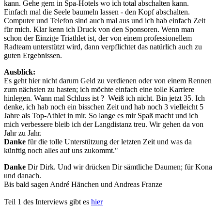
kann. Gehe gern in Spa-Hotels wo ich total abschalten kann.
Einfach mal die Seele baumeln lassen - den Kopf abschalten.
Computer und Telefon sind auch mal aus und ich hab einfach Zeit
für mich. Klar kenn ich Druck von den Sponsoren. Wenn man
schon der Einzige Triathlet ist, der von einem professionellem
Radteam unterstützt wird, dann verpflichtet das natürlich auch zu
guten Ergebnissen.
Ausblick:
Es geht hier nicht darum Geld zu verdienen oder von einem Rennen
zum nächsten zu hasten; ich möchte einfach eine tolle Karriere
hinlegen. Wann mal Schluss ist ? Weiß ich nicht. Bin jetzt 35. Ich
denke, ich hab noch ein bisschen Zeit und hab noch 3 vielleicht 5
Jahre als Top-Athlet in mir. So lange es mir Spaß macht und ich
mich verbessere bleib ich der Langdistanz treu. Wir gehen da von
Jahr zu Jahr.
Danke
für die tolle Unterstützung der letzten Zeit und was da
künftig noch alles auf uns zukommt."
Danke
Dir Dirk. Und wir drücken Dir sämtliche Daumen; für Kona
und danach.
Bis bald sagen André Hänchen und Andreas Franze
Teil 1 des Interviews gibt es
hier